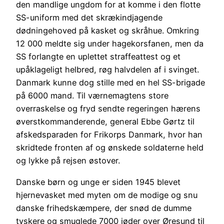
den mandlige ungdom for at komme i den flotte
SS-uniform med det skrækindjagende
dødningehoved på kasket og skråhue. Omkring
12 000 meldte sig under hagekorsfanen, men da
SS forlangte en uplettet straffeattest og et
upåklageligt helbred, røg halvdelen af i svinget.
Danmark kunne dog stille med en hel SS-brigade
på 6000 mand. Til værnemagtens store
overraskelse og fryd sendte regeringen hærens
øverstkommanderende, general Ebbe Gørtz til
afskedsparaden for Frikorps Danmark, hvor han
skridtede fronten af og ønskede soldaterne held
og lykke på rejsen østover.
Danske børn og unge er siden 1945 blevet
hjernevasket med myten om de modige og snu
danske frihedskæmpere, der snød de dumme
tyskere og smuglede 7000 jøder over Øresund til