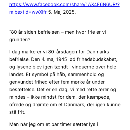
https://www.facebook.com/share/1AX4F6N6UR/?
mibextid=wwXIfr
5. Maj 2025.
“80 år siden befrielsen – men hvor frie er vi i
grunden?
I dag markerer vi 80-årsdagen for Danmarks
befrielse. Den 4. maj 1945 lød frihedsbudskabet,
og lysene blev igen tændt i vinduerne over hele
landet. Et symbol på håb, sammenhold og
genvundet frihed efter fem mørke år under
besættelse. Det er en dag, vi med rette ærer og
mindes – ikke mindst for dem, der kæmpede,
ofrede og drømte om et Danmark, der igen kunne
stå frit.
Men når jeg om et par timer sætter lys i