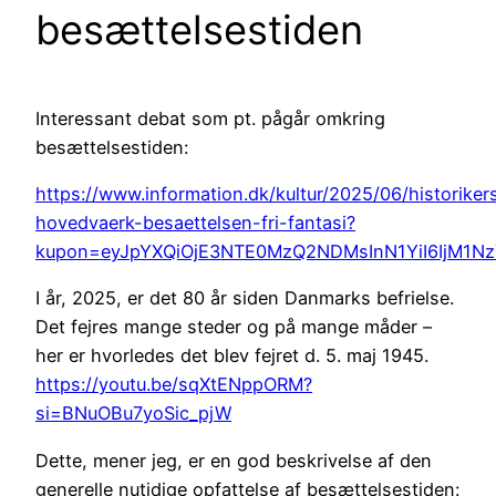
besættelsestiden
Interessant debat som pt. pågår omkring
besættelsestiden:
https://www.information.dk/kultur/2025/06/historikers
hovedvaerk-besaettelsen-fri-fantasi?
kupon=eyJpYXQiOjE3NTE0MzQ2NDMsInN1YiI6IjM1N
I år, 2025, er det 80 år siden Danmarks befrielse.
Det fejres mange steder og på mange måder –
her er hvorledes det blev fejret d. 5. maj 1945.
https://youtu.be/sqXtENppORM?
si=BNuOBu7yoSic_pjW
Dette, mener jeg, er en god beskrivelse af den
generelle nutidige opfattelse af besættelsestiden: