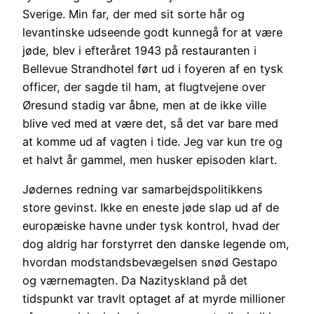
Sverige. Min far, der med sit sorte hår og
levantinske udseende godt kunnegå for at være
jøde, blev i efteråret 1943 på restauranten i
Bellevue Strandhotel ført ud i foyeren af en tysk
officer, der sagde til ham, at flugtvejene over
Øresund stadig var åbne, men at de ikke ville
blive ved med at være det, så det var bare med
at komme ud af vagten i tide. Jeg var kun tre og
et halvt år gammel, men husker episoden klart.
Jødernes redning var samarbejdspolitikkens
store gevinst. Ikke en eneste jøde slap ud af de
europæiske havne under tysk kontrol, hvad der
dog aldrig har forstyrret den danske legende om,
hvordan modstandsbevægelsen snød Gestapo
og værnemagten. Da Nazityskland på det
tidspunkt var travlt optaget af at myrde millioner