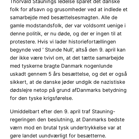
Thorvald Staunings ledelse sparet det danske
folk for afsavn og grusomheder ved at indlede et
samarbejde med besættelsesmagten. Alle de
gamle modstandsfolk, der var voldsomt uenige i
denne politik, er nu døde, og der er ingen til at
protestere. Hvis vi lader historiefortællingen
begynde ved ’ Stunde Null’, altså den 9. april kan
der ikke være tvivl om, at det tætte samarbejde
med tyskerne bragte Danmark nogenlunde
uskadt gennem 5 års besættelse, og det er også
sikkert, at de danske jøder undgik de nazistiske
dødslejre netop på grund afDanmarks betydning
for den tyske krigsførelse.
Umiddelbart efter den 9. april traf Stauning-
regeringen den beslutning, at Danmarks bedste
værn mod en brutal tysk undertrykkelse var at
gøre landet uundværligt for besætterne.