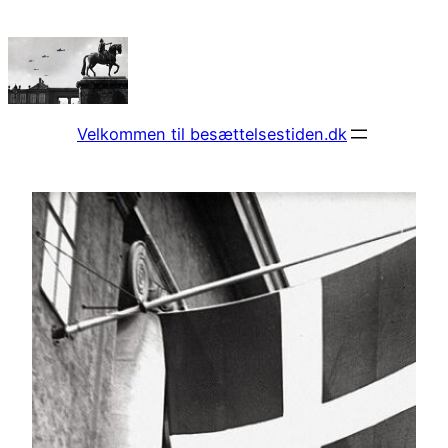
Spring
til
indhold
Velkommen til besættelsestiden.dk