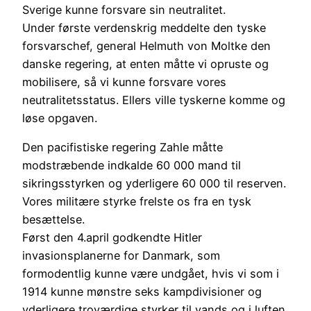
Sverige kunne forsvare sin neutralitet.
Under første verdenskrig meddelte den tyske
forsvarschef, general Helmuth von Moltke den
danske regering, at enten måtte vi opruste og
mobilisere, så vi kunne forsvare vores
neutralitetsstatus. Ellers ville tyskerne komme og
løse opgaven.
Den pacifistiske regering Zahle måtte
modstræbende indkalde 60 000 mand til
sikringsstyrken og yderligere 60 000 til reserven.
Vores militære styrke frelste os fra en tysk
besættelse.
Først den 4.april godkendte Hitler
invasionsplanerne for Danmark, som
formodentlig kunne være undgået, hvis vi som i
1914 kunne mønstre seks kampdivisioner og
yderligere troværdige styrker til vands og i luften.