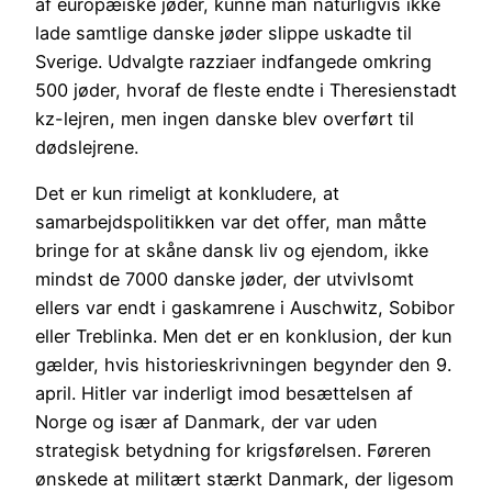
af europæiske jøder, kunne man naturligvis ikke
lade samtlige danske jøder slippe uskadte til
Sverige. Udvalgte razziaer indfangede omkring
500 jøder, hvoraf de fleste endte i Theresienstadt
kz-lejren, men ingen danske blev overført til
dødslejrene.
Det er kun rimeligt at konkludere, at
samarbejdspolitikken var det offer, man måtte
bringe for at skåne dansk liv og ejendom, ikke
mindst de 7000 danske jøder, der utvivlsomt
ellers var endt i gaskamrene i Auschwitz, Sobibor
eller Treblinka. Men det er en konklusion, der kun
gælder, hvis historieskrivningen begynder den 9.
april. Hitler var inderligt imod besættelsen af
Norge og især af Danmark, der var uden
strategisk betydning for krigsførelsen. Føreren
ønskede at militært stærkt Danmark, der ligesom